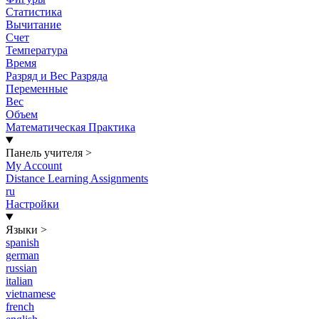
Статистика
Вычитание
Счет
Температура
Время
Разряд и Вес Разряда
Переменные
Вес
Объем
Математическая Практика
Панель учителя
>
My Account
Distance Learning Assignments
ru
Настройки
Языки
>
spanish
german
russian
italian
vietnamese
french