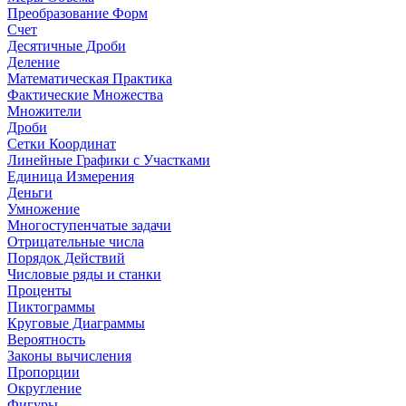
Преобразование Форм
Счет
Десятичные Дроби
Деление
Математическая Практика
Фактические Множества
Множители
Дроби
Сетки Координат
Линейные Графики с Участками
Единица Измерения
Деньги
Умножение
Многоступенчатые задачи
Отрицательные числа
Порядок Действий
Числовые ряды и станки
Проценты
Пиктограммы
Круговые Диаграммы
Вероятность
Законы вычисления
Пропорции
Округление
Фигуры