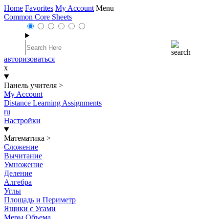
Home
Favorites
My Account
Menu
Common Core Sheets
авторизоваться
x
Панель учителя
>
My Account
Distance Learning Assignments
ru
Настройки
Математика
>
Сложение
Вычитание
Умножение
Деление
Алгебра
Углы
Площадь и Периметр
Ящики с Усами
Меры Объема