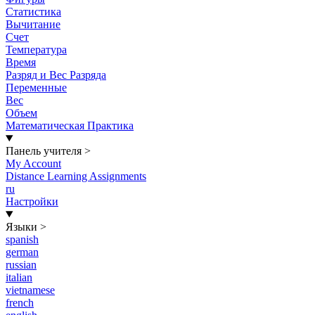
Статистика
Вычитание
Счет
Температура
Время
Разряд и Вес Разряда
Переменные
Вес
Объем
Математическая Практика
Панель учителя
>
My Account
Distance Learning Assignments
ru
Настройки
Языки
>
spanish
german
russian
italian
vietnamese
french