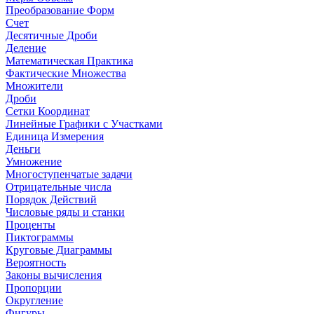
Преобразование Форм
Счет
Десятичные Дроби
Деление
Математическая Практика
Фактические Множества
Множители
Дроби
Сетки Координат
Линейные Графики с Участками
Единица Измерения
Деньги
Умножение
Многоступенчатые задачи
Отрицательные числа
Порядок Действий
Числовые ряды и станки
Проценты
Пиктограммы
Круговые Диаграммы
Вероятность
Законы вычисления
Пропорции
Округление
Фигуры