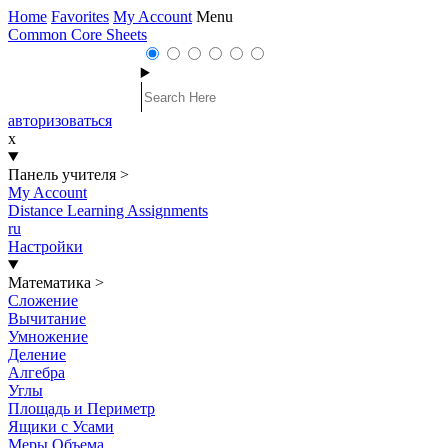
Home
Favorites
My Account
Menu
Common Core Sheets
авторизоваться
x
Панель учителя
>
My Account
Distance Learning Assignments
ru
Настройки
Математика
>
Сложение
Вычитание
Умножение
Деление
Алгебра
Углы
Площадь и Периметр
Ящики с Усами
Меры Объема