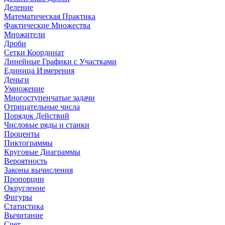
Деление
Математическая Практика
Фактические Множества
Множители
Дроби
Сетки Координат
Линейные Графики с Участками
Единица Измерения
Деньги
Умножение
Многоступенчатые задачи
Отрицательные числа
Порядок Действий
Числовые ряды и станки
Проценты
Пиктограммы
Круговые Диаграммы
Вероятность
Законы вычисления
Пропорции
Округление
Фигуры
Статистика
Вычитание
Счет