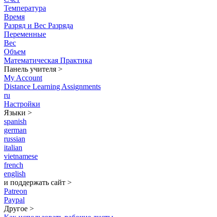
Температура
Время
Разряд и Вес Разряда
Переменные
Вес
Объем
Математическая Практика
Панель учителя
>
My Account
Distance Learning Assignments
ru
Настройки
Языки
>
spanish
german
russian
italian
vietnamese
french
english
и поддержать сайт
>
Patreon
Paypal
Другое
>