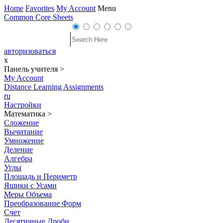
Home
Favorites
My Account
Menu
Common Core Sheets
авторизоваться
x
Панель учителя
>
My Account
Distance Learning Assignments
ru
Настройки
Математика
>
Сложение
Вычитание
Умножение
Деление
Алгебра
Углы
Площадь и Периметр
Ящики с Усами
Меры Объема
Преобразование Форм
Счет
Десятичные Дроби