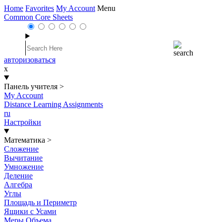
Home
Favorites
My Account
Menu
Common Core Sheets
авторизоваться
x
Панель учителя
>
My Account
Distance Learning Assignments
ru
Настройки
Математика
>
Сложение
Вычитание
Умножение
Деление
Алгебра
Углы
Площадь и Периметр
Ящики с Усами
Меры Объема