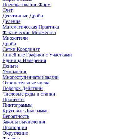
Преобразование Форм
Счет
Десятичные Дроби
Деление
Математическая Практика
Фактические Множества
Множители
Дроби
Сетки Координат
Линейные Графики с Участками
Единица Измерения
Деньги
Умножение
Многоступенчатые задачи
Отрицательные числа
Порядок Действий
Числовые ряды и станки
Проценты
Пиктограммы
Круговые Диаграммы
Вероятность
Законы вычисления
Пропорции
Округление
Фигуры