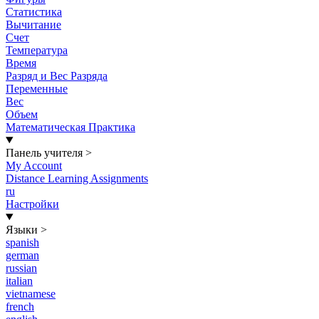
Статистика
Вычитание
Счет
Температура
Время
Разряд и Вес Разряда
Переменные
Вес
Объем
Математическая Практика
Панель учителя
>
My Account
Distance Learning Assignments
ru
Настройки
Языки
>
spanish
german
russian
italian
vietnamese
french