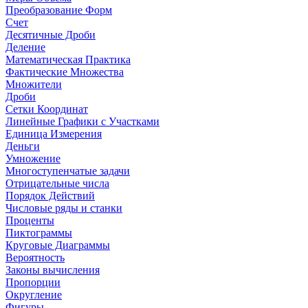
Преобразование Форм
Счет
Десятичные Дроби
Деление
Математическая Практика
Фактические Множества
Множители
Дроби
Сетки Координат
Линейные Графики с Участками
Единица Измерения
Деньги
Умножение
Многоступенчатые задачи
Отрицательные числа
Порядок Действий
Числовые ряды и станки
Проценты
Пиктограммы
Круговые Диаграммы
Вероятность
Законы вычисления
Пропорции
Округление
Фигуры