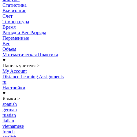
Статистика
Вычитание
Счет
Температура
Время
Разряд и Вес Разряда
Переменные
Вес
Объем
Математическая Практика
Панель учителя
>
My Account
Distance Learning Assignments
ru
Настройки
Языки
>
spanish
german
russian
italian
vietnamese
french