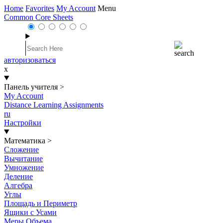
Home
Favorites
My Account
Menu
Common Core Sheets
авторизоваться
x
Панель учителя
>
My Account
Distance Learning Assignments
ru
Настройки
Математика
>
Сложение
Вычитание
Умножение
Деление
Алгебра
Углы
Площадь и Периметр
Ящики с Усами
Меры Объема